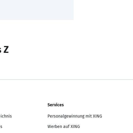
s Z
Services
eichnis
Personalgewinnung mit XING
is
Werben auf XING