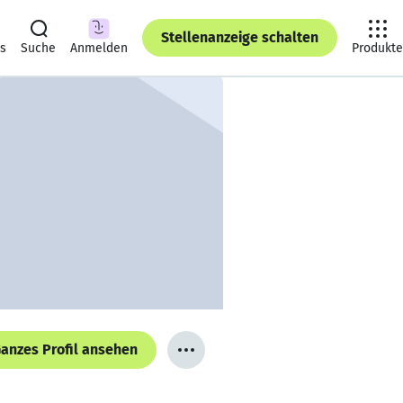
Stellenanzeige schalten
ts
Suche
Anmelden
Produkte
anzes Profil ansehen