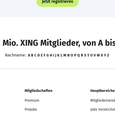
Jetzt registrieren
 Mio. XING Mitglieder, von A bi
Nachname:
A
B
C
D
E
F
G
H
I
J
K
L
M
N
O
P
Q
R
S
T
U
V
W
X
Y
Z
Mitgliedschaften
Hauptbereiche
Premium
Mitgliederverz
ProJobs
Jobs Verzeichn