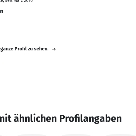
e, seit März 2016
nn
 ganze Profil zu sehen.
mit ähnlichen Profilangaben