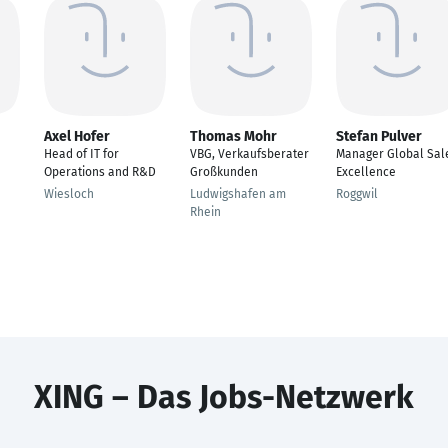
Axel Hofer
Thomas Mohr
Stefan Pulver
Head of IT for
VBG, Verkaufsberater
Manager Global Sal
Operations and R&D
Großkunden
Excellence
Wiesloch
Ludwigshafen am
Roggwil
Rhein
XING – Das Jobs-Netzwerk