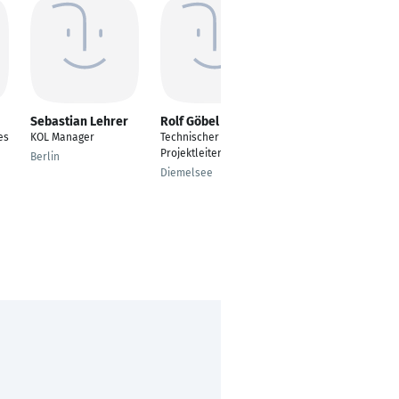
Sebastian Lehrer
Rolf Göbel
Juan M. Buzón
es
KOL Manager
Technischer
Technician, Scientific
Projektleiter
Research (project
Berlin
contract)
Diemelsee
Biel-Bienne