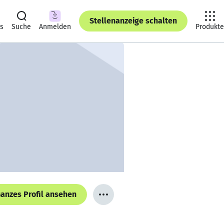
Stellenanzeige schalten
ts
Suche
Anmelden
Produkte
anzes Profil ansehen