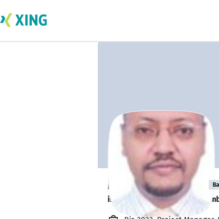
Mostafa Ahmed
Ba
is looking for a new team memb