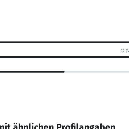
C2 (
mit ähnlichen Profilangaben