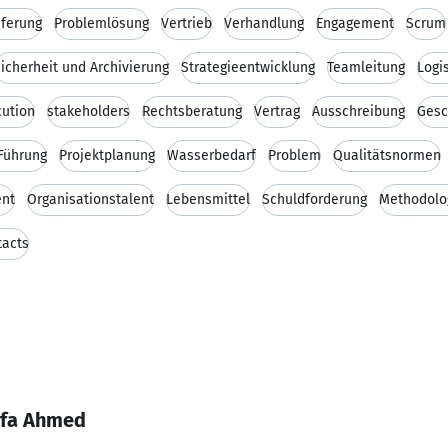
eferung
Problemlösung
Vertrieb
Verhandlung
Engagement
Scrum
icherheit und Archivierung
Strategieentwicklung
Teamleitung
Logis
cution
stakeholders
Rechtsberatung
Vertrag
Ausschreibung
Gesc
 Führung
Projektplanung
Wasserbedarf
Problem
Qualitätsnormen
nt
Organisationstalent
Lebensmittel
Schuldforderung
Methodolo
tacts
afa Ahmed