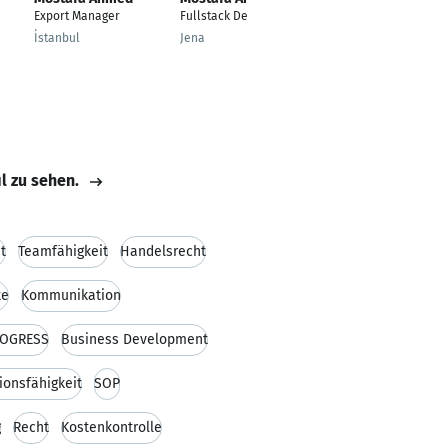
Export Manager
Fullstack Developer
Safety Engineer
İstanbul
Jena
Mansoura
il zu sehen.
t
Teamfähigkeit
Handelsrecht
te
Kommunikation
OGRESS
Business Development
onsfähigkeit
SOP
g
Recht
Kostenkontrolle