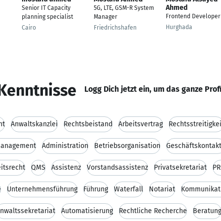
Ahmed
Senior IT Capacity
5G, LTE, GSM-R System
Frontend Developer
planning specialist
Manager
Hurghada
Cairo
Friedrichshafen
Kenntnisse
Logg Dich jetzt ein, um das ganze Prof
nt
Anwaltskanzlei
Rechtsbeistand
Arbeitsvertrag
Rechtsstreitigkei
anagement
Administration
Betriebsorganisation
Geschäftskontak
itsrecht
QMS
Assistenz
Vorstandsassistenz
Privatsekretariat
PR
e
Unternehmensführung
Führung
Waterfall
Notariat
Kommunikati
nwaltssekretariat
Automatisierung
Rechtliche Recherche
Beratun