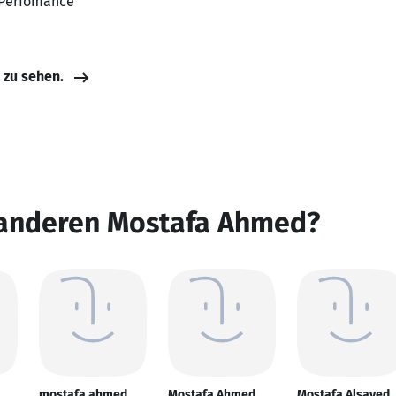
, Perfomance
e zu sehen.
 anderen Mostafa Ahmed?
mostafa ahmed
Mostafa Ahmed
Mostafa Alsayed