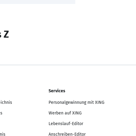
s Z
Services
eichnis
Personalgewinnung mit XING
is
Werben auf XING
Lebenslauf-Editor
nis
Anschreiben-Editor