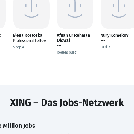
d
Elena Kostoska
Afnan Ur Rehman
Nury Komekov
Qidwai
Professional Fellow
---
---
Skopje
Berlin
Regensburg
XING – Das Jobs-Netzwerk
 Million Jobs