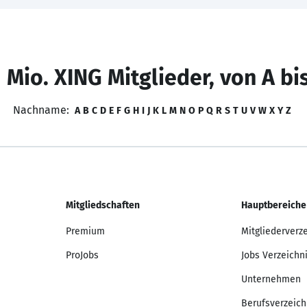
 Mio. XING Mitglieder, von A bi
Nachname:
A
B
C
D
E
F
G
H
I
J
K
L
M
N
O
P
Q
R
S
T
U
V
W
X
Y
Z
Mitgliedschaften
Hauptbereiche
Premium
Mitgliederverz
ProJobs
Jobs Verzeichn
Unternehmen
Berufsverzeich