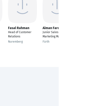
Fasal Rahman
Aiman Farooq
Luca Cipollini
Head of Customer
Junior Sales &
Sales and Marketing
Relations
Marketing Manager
Manager
Nuremberg
Fürth
Giussano