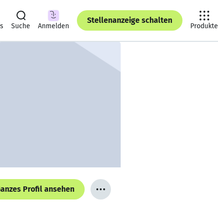
Stellenanzeige schalten
ts
Suche
Anmelden
Produkte
anzes Profil ansehen