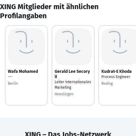
XING Mitglieder mit ähnlichen
Profilangaben
Wafa Mohamed
Gerald Lee Secory
Kudrat-E Khoda
II
---
Process Engineer
Leiter internationales
Berlin
Roding
Marketing
Heeslingen
XING – Das Jobs-Netzwerk