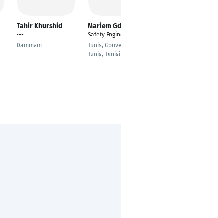
Tahir Khurshid
Mariem Gdaiem
Ali Rezaeiadaryani
---
Safety Engineer
---
Dammam
Tunis, Gouvernorat de
Berlin
Tunis, Tunisia