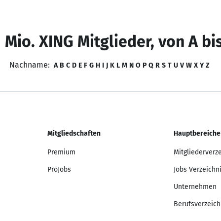
 Mio. XING Mitglieder, von A bi
Nachname:
A
B
C
D
E
F
G
H
I
J
K
L
M
N
O
P
Q
R
S
T
U
V
W
X
Y
Z
Mitgliedschaften
Hauptbereiche
Premium
Mitgliederverz
ProJobs
Jobs Verzeichn
Unternehmen
Berufsverzeich