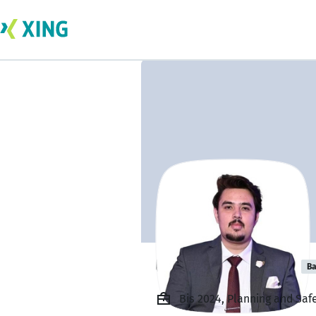
Usama Bin Abid
Ba
Bis 2024, Planning and Saf