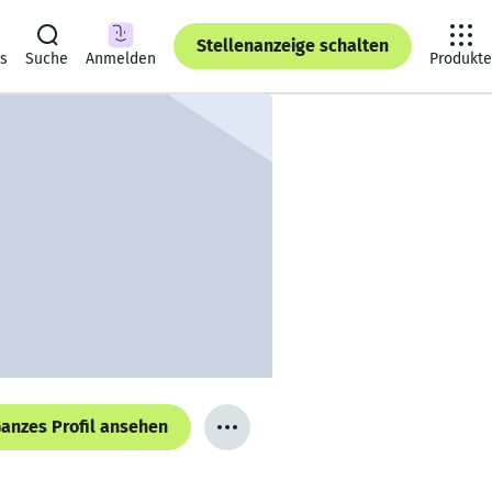
Stellenanzeige schalten
ts
Suche
Anmelden
Produkte
anzes Profil ansehen