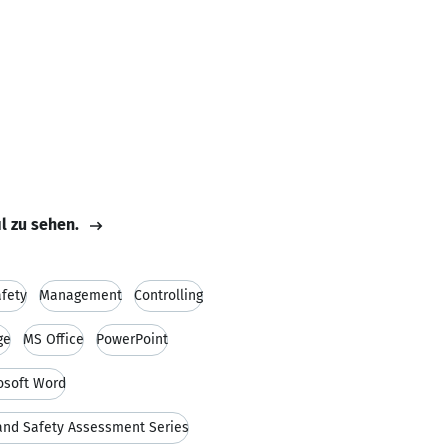
il zu sehen.
fety
Management
Controlling
ge
MS Office
PowerPoint
osoft Word
and Safety Assessment Series