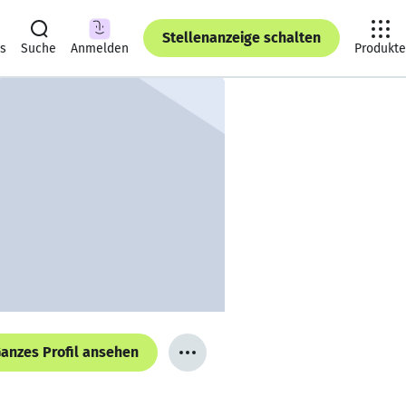
Stellenanzeige schalten
ts
Suche
Anmelden
Produkte
anzes Profil ansehen