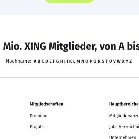
 Mio. XING Mitglieder, von A bi
Nachname:
A
B
C
D
E
F
G
H
I
J
K
L
M
N
O
P
Q
R
S
T
U
V
W
X
Y
Z
Mitgliedschaften
Hauptbereiche
Premium
Mitgliederverz
ProJobs
Jobs Verzeichn
Unternehmen