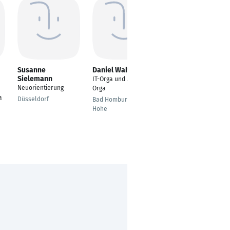
Susanne
Daniel Wahl
Žaklina Siani
Sielemann
IT-Orga und Allgemein
HR Business Partnerin
Neuorientierung
Orga
Langenfeld
a
Düsseldorf
Bad Homburg vor der
Höhe