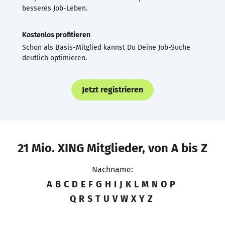
besseres Job-Leben.
Kostenlos profitieren
Schon als Basis-Mitglied kannst Du Deine Job-Suche
deutlich optimieren.
Jetzt registrieren
21 Mio. XING Mitglieder, von A bis Z
Nachname:
A
B
C
D
E
F
G
H
I
J
K
L
M
N
O
P
Q
R
S
T
U
V
W
X
Y
Z