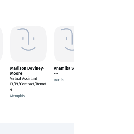
Madison DeViney-
Anamika Saha
Jo Hughes
Moore
---
Translator & (Virtual)
Virtual Assistant
Office Assistant
Berlin
Ft/Pt/Contract/Remot
(Freelance)
e
London
Memphis