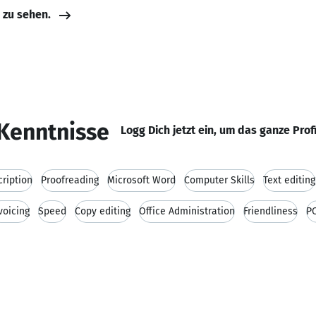
e zu sehen.
Kenntnisse
Logg Dich jetzt ein, um das ganze Prof
cription
Proofreading
Microsoft Word
Computer Skills
Text editing
voicing
Speed
Copy editing
Office Administration
Friendliness
PC