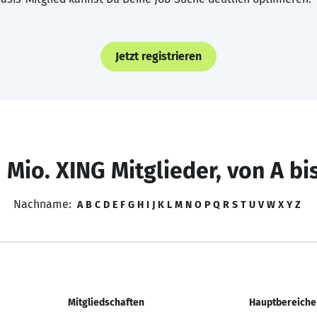
Jetzt registrieren
 Mio. XING Mitglieder, von A bi
Nachname:
A
B
C
D
E
F
G
H
I
J
K
L
M
N
O
P
Q
R
S
T
U
V
W
X
Y
Z
Mitgliedschaften
Hauptbereiche