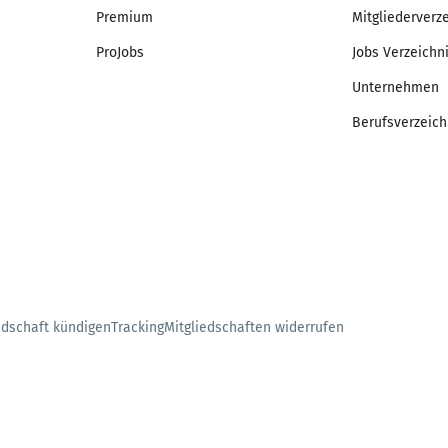
Premium
Mitgliederverz
ProJobs
Jobs Verzeichn
Unternehmen
Berufsverzeich
edschaft kündigen
Tracking
Mitgliedschaften widerrufen