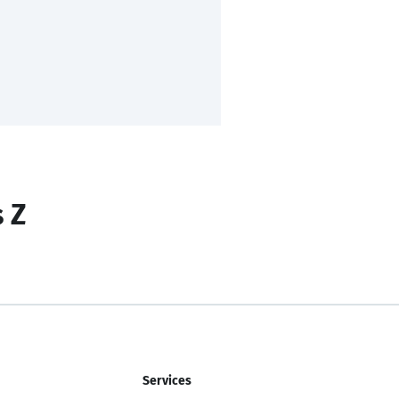
s Z
Services