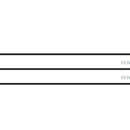
C2 (
C2 (