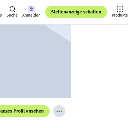
Stellenanzeige schalten
ts
Suche
Anmelden
Produkte
anzes Profil ansehen