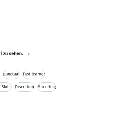
il zu sehen.
punctual
Fast learner
 Skills
Discretion
Marketing