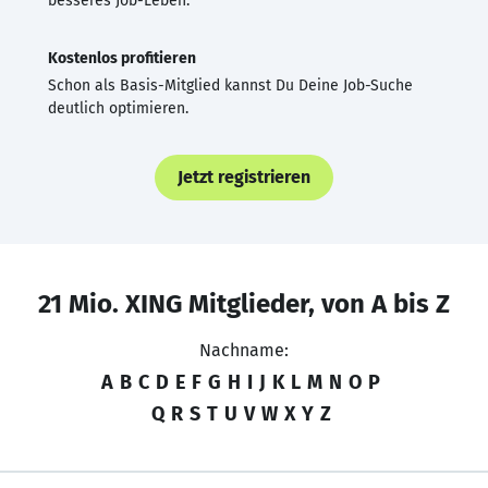
besseres Job-Leben.
Kostenlos profitieren
Schon als Basis-Mitglied kannst Du Deine Job-Suche
deutlich optimieren.
Jetzt registrieren
21 Mio. XING Mitglieder, von A bis Z
Nachname:
A
B
C
D
E
F
G
H
I
J
K
L
M
N
O
P
Q
R
S
T
U
V
W
X
Y
Z