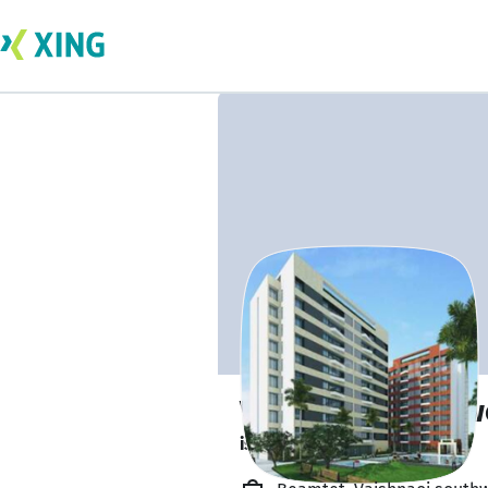
Vaishnaoi South
is out learning. 🎓