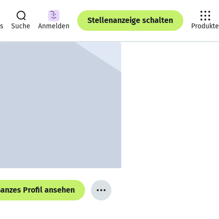
Stellenanzeige schalten
ts
Suche
Anmelden
Produkte
anzes Profil ansehen