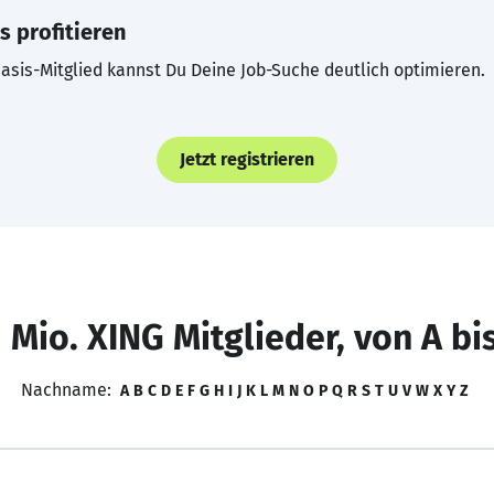
s profitieren
asis-Mitglied kannst Du Deine Job-Suche deutlich optimieren.
Jetzt registrieren
 Mio. XING Mitglieder, von A bi
Nachname:
A
B
C
D
E
F
G
H
I
J
K
L
M
N
O
P
Q
R
S
T
U
V
W
X
Y
Z