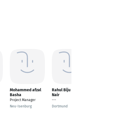
Mohammed afzal
Rahul Biju Kumar
Heike von
Basha
Nair
Petersdorff
Project Manager
---
---
Neu-Isenburg
Dortmund
Hamburg