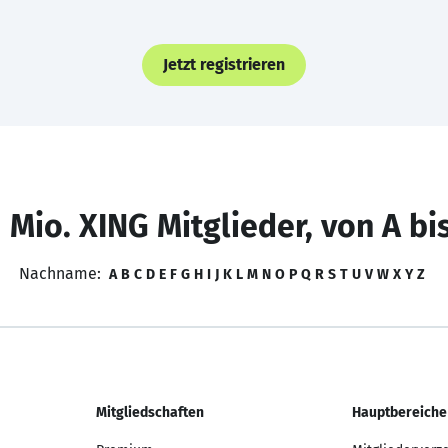
Jetzt registrieren
 Mio. XING Mitglieder, von A bi
Nachname:
A
B
C
D
E
F
G
H
I
J
K
L
M
N
O
P
Q
R
S
T
U
V
W
X
Y
Z
Mitgliedschaften
Hauptbereiche