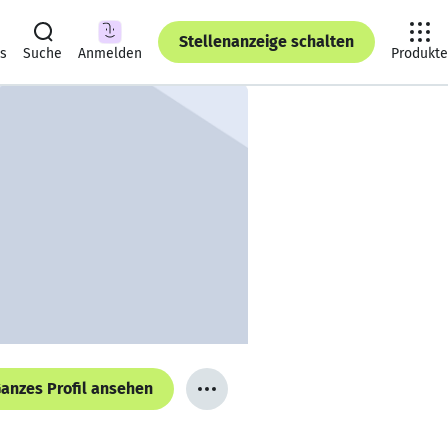
Stellenanzeige schalten
ts
Suche
Anmelden
Produkte
anzes Profil ansehen