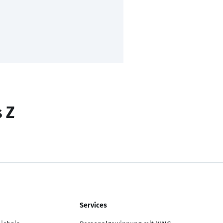
s Z
Services