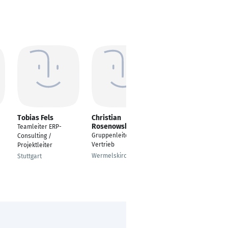
Tobias Fels
Christian
Silke Caspari
Rosenowski
Teamleiter ERP-
ERP Consultant
Gruppenleiter
Consulting /
Essen
Vertrieb
Projektleiter
Wermelskirchen
Stuttgart