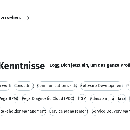
e zu sehen.
Kenntnisse
Logg Dich jetzt ein, um das ganze Prof
 work
Consulting
Communication skills
Software Development
P
Pega BPM)
Pega Diagnostic Cloud (PDC)
ITSM
Atlassian Jira
Java
Stakeholder Management
Service Management
Service Delivery M