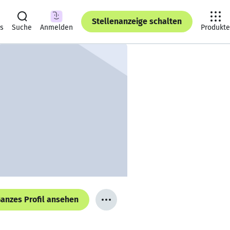
Stellenanzeige schalten
ts
Suche
Anmelden
Produkte
anzes Profil ansehen