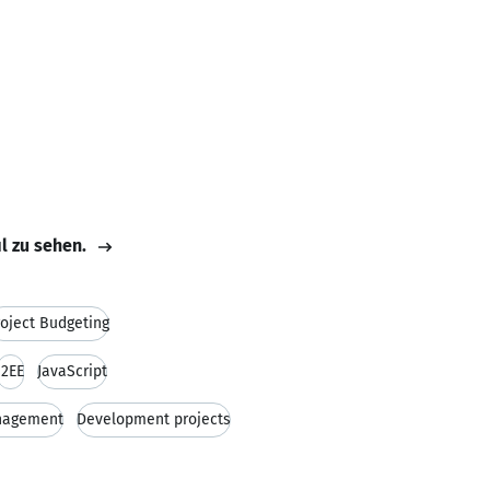
il zu sehen.
roject Budgeting
J2EE
JavaScript
anagement
Development projects