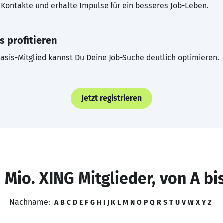
Kontakte und erhalte Impulse für ein besseres Job-Leben.
s profitieren
asis-Mitglied kannst Du Deine Job-Suche deutlich optimieren.
Jetzt registrieren
 Mio. XING Mitglieder, von A bi
Nachname:
A
B
C
D
E
F
G
H
I
J
K
L
M
N
O
P
Q
R
S
T
U
V
W
X
Y
Z