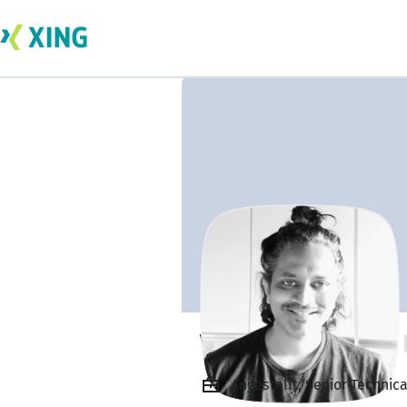
Vamshi Velumula
Angestellt, Senior Technica