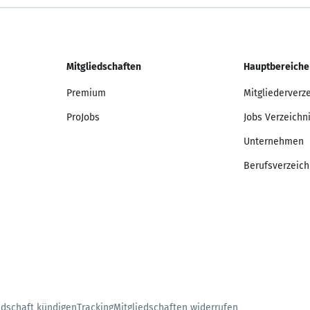
Mitgliedschaften
Hauptbereiche
Premium
Mitgliederverz
ProJobs
Jobs Verzeichn
Unternehmen
Berufsverzeich
edschaft kündigen
Tracking
Mitgliedschaften widerrufen