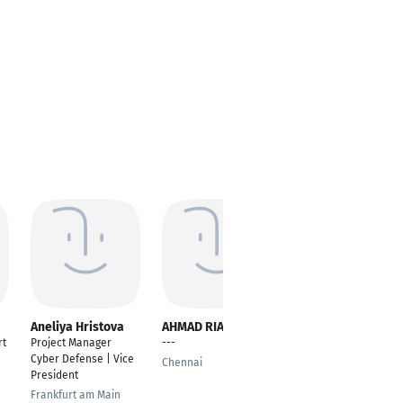
Aneliya Hristova
AHMAD RIAZUDDIN
Misty Begnaud
rt
Project Manager
---
Business Englisch
Cyber Defense | Vice
Lehrerin
Chennai
President
Kerpen
Frankfurt am Main