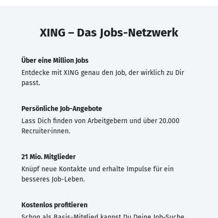
XING – Das Jobs-Netzwerk
Über eine Million Jobs
Entdecke mit XING genau den Job, der wirklich zu Dir
passt.
Persönliche Job-Angebote
Lass Dich finden von Arbeitgebern und über 20.000
Recruiter·innen.
21 Mio. Mitglieder
Knüpf neue Kontakte und erhalte Impulse für ein
besseres Job-Leben.
Kostenlos profitieren
Schon als Basis-Mitglied kannst Du Deine Job-Suche