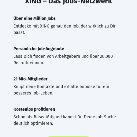
XING – Das Jobs-Netzwerk
Über eine Million Jobs
Entdecke mit XING genau den Job, der wirklich zu Dir
passt.
Persönliche Job-Angebote
Lass Dich finden von Arbeitgebern und über 20.000
Recruiter·innen.
21 Mio. Mitglieder
Knüpf neue Kontakte und erhalte Impulse für ein
besseres Job-Leben.
Kostenlos profitieren
Schon als Basis-Mitglied kannst Du Deine Job-Suche
deutlich optimieren.