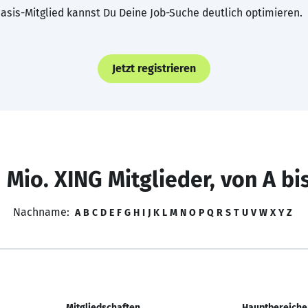
asis-Mitglied kannst Du Deine Job-Suche deutlich optimieren.
Jetzt registrieren
 Mio. XING Mitglieder, von A bi
Nachname:
A
B
C
D
E
F
G
H
I
J
K
L
M
N
O
P
Q
R
S
T
U
V
W
X
Y
Z
Mitgliedschaften
Hauptbereiche