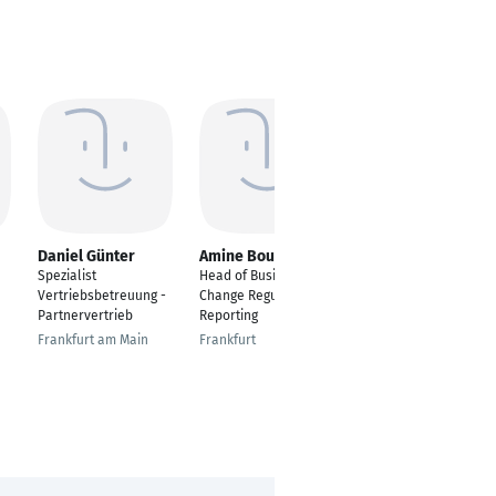
Daniel Günter
Amine Boutaleb
Alexandra Zoller
Spezialist
Head of Business
Referent Business
Vertriebsbetreuung -
Change Regulatory
Development – Digital
Partnervertrieb
Reporting
Services – Banking &
Brokerage
Frankfurt am Main
Frankfurt
Frankfurt am Main