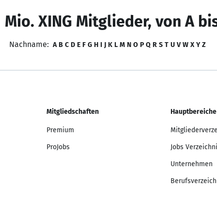
 Mio. XING Mitglieder, von A bi
Nachname:
A
B
C
D
E
F
G
H
I
J
K
L
M
N
O
P
Q
R
S
T
U
V
W
X
Y
Z
Mitgliedschaften
Hauptbereiche
Premium
Mitgliederverz
ProJobs
Jobs Verzeichn
Unternehmen
Berufsverzeich