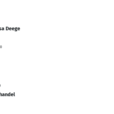
sa Deege
20
0
lhandel