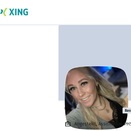
Vanessa Deege
Bas
Angestellt, Assistentin, P