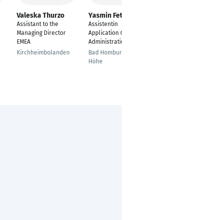
Valeska Thurzo
Yasmin Feth
Anna Hövelmann
Assistant to the
Assistentin
Junior
Managing Director
Application Operation
Eventmanagerin
EMEA
Administration
Potsdam
Kirchheimbolanden
Bad Homburg vor der
Höhe