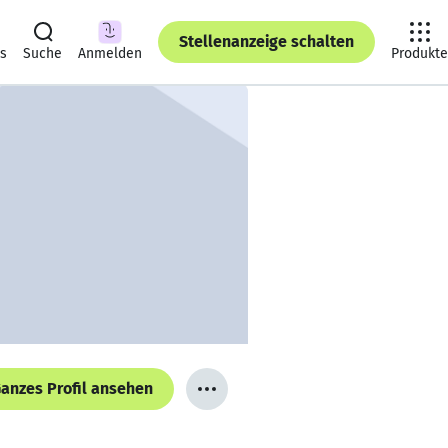
Stellenanzeige schalten
ts
Suche
Anmelden
Produkte
anzes Profil ansehen