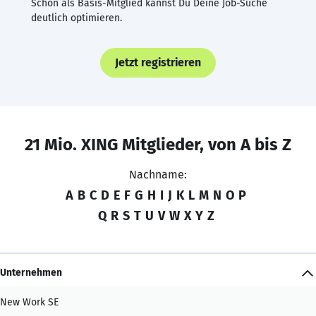
Schon als Basis-Mitglied kannst Du Deine Job-Suche
deutlich optimieren.
Jetzt registrieren
21 Mio. XING Mitglieder, von A bis Z
Nachname:
A
B
C
D
E
F
G
H
I
J
K
L
M
N
O
P
Q
R
S
T
U
V
W
X
Y
Z
Unternehmen
New Work SE