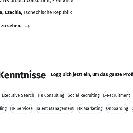
& HR project consultant, Freelancer
a, Czechia
, Tschechische Republik
e zu sehen.
Kenntnisse
Logg Dich jetzt ein, um das ganze Prof
Executive Search
HR Consulting
Social Recruiting
E-Recruitment
ding
HR Services
Talent Management
HR Marketing
Onboarding