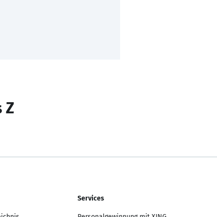
s Z
Services
eichnis
Personalgewinnung mit XING