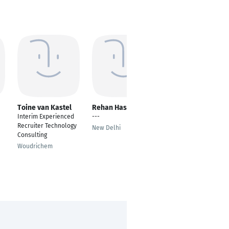
Toine van Kastel
Rehan Hasan Khan
Steffane Beatriz
Interim Experienced
---
---
Recruiter Technology
New Delhi
Hamburg
Consulting
Woudrichem