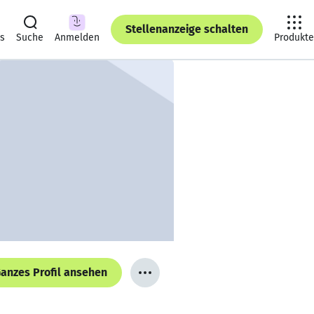
Stellenanzeige schalten
ts
Suche
Anmelden
Produkte
anzes Profil ansehen