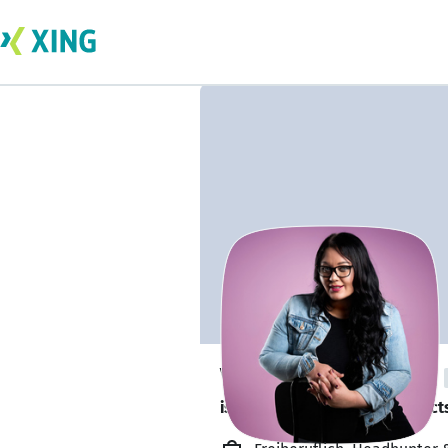
Vendula Sošková
is looking for freelance project