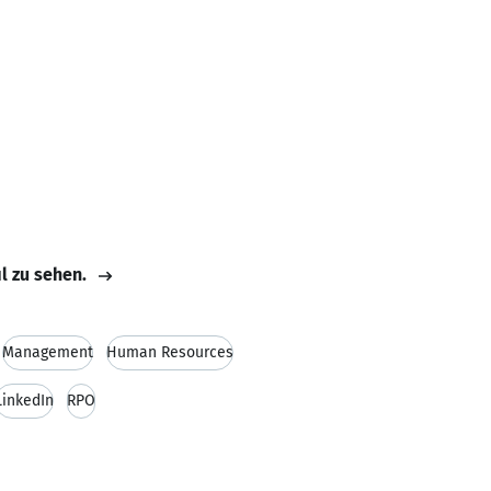
il zu sehen.
Management
Human Resources
LinkedIn
RPO