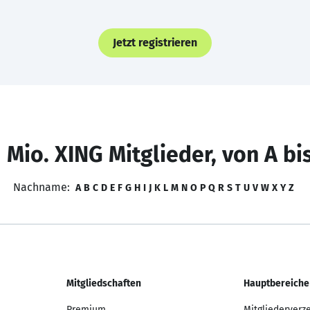
Jetzt registrieren
 Mio. XING Mitglieder, von A bi
Nachname:
A
B
C
D
E
F
G
H
I
J
K
L
M
N
O
P
Q
R
S
T
U
V
W
X
Y
Z
Mitgliedschaften
Hauptbereiche
Premium
Mitgliederverz