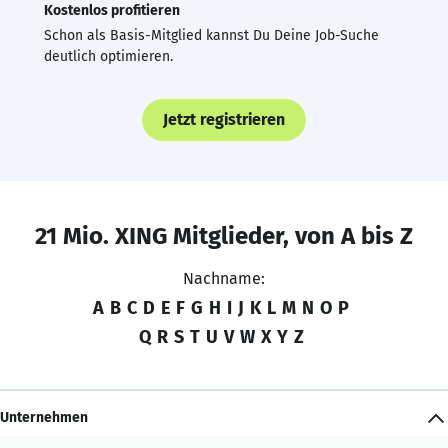
Kostenlos profitieren
Schon als Basis-Mitglied kannst Du Deine Job-Suche
deutlich optimieren.
Jetzt registrieren
21 Mio. XING Mitglieder, von A bis Z
Nachname:
A
B
C
D
E
F
G
H
I
J
K
L
M
N
O
P
Q
R
S
T
U
V
W
X
Y
Z
Unternehmen