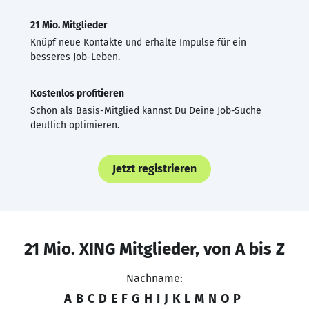
21 Mio. Mitglieder
Knüpf neue Kontakte und erhalte Impulse für ein
besseres Job-Leben.
Kostenlos profitieren
Schon als Basis-Mitglied kannst Du Deine Job-Suche
deutlich optimieren.
Jetzt registrieren
21 Mio. XING Mitglieder, von A bis Z
Nachname:
A
B
C
D
E
F
G
H
I
J
K
L
M
N
O
P