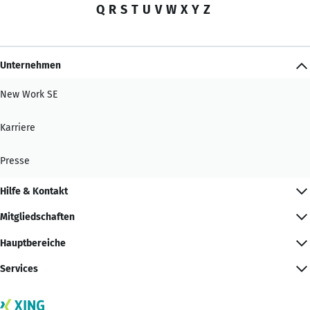
Q
R
S
T
U
V
W
X
Y
Z
Unternehmen
New Work SE
Karriere
Presse
Hilfe & Kontakt
Mitgliedschaften
Hauptbereiche
Services