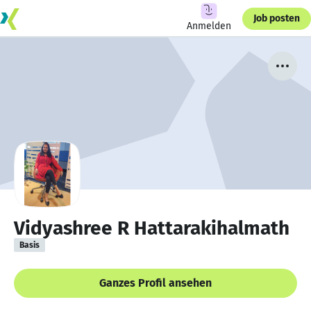
Job posten
Anmelden
Vidyashree R Hattarakihalmath
Basis
Ganzes Profil ansehen