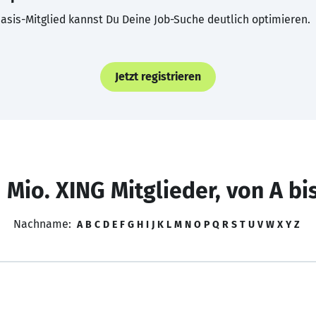
asis-Mitglied kannst Du Deine Job-Suche deutlich optimieren.
Jetzt registrieren
 Mio. XING Mitglieder, von A bi
Nachname:
A
B
C
D
E
F
G
H
I
J
K
L
M
N
O
P
Q
R
S
T
U
V
W
X
Y
Z