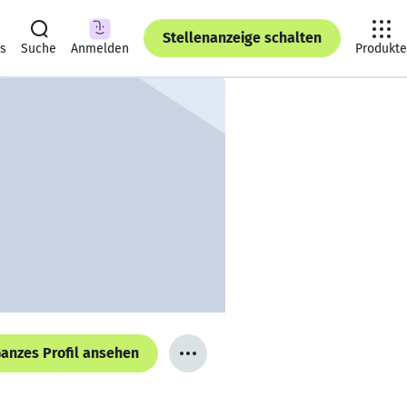
Stellenanzeige schalten
ts
Suche
Anmelden
Produkte
anzes Profil ansehen