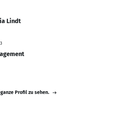
ia Lindt
23
nagement
 ganze Profil zu sehen.