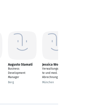
Augusto Stamati
Jessica Wolf
Annett Moderer
Business
Verwaltungsangestell
Dolmetscher/
Development
te und med.
Übersetzer
Manager
Abrechnung
Dresden
Berg
München