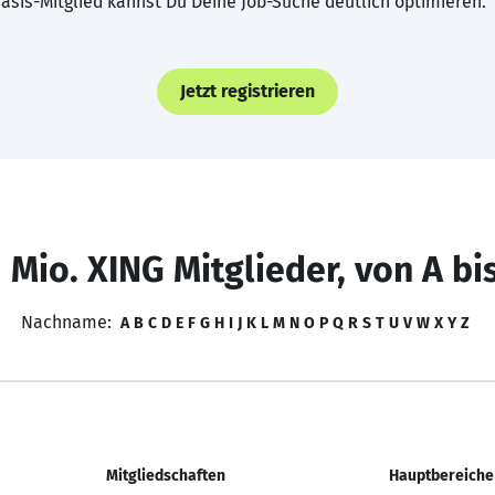
asis-Mitglied kannst Du Deine Job-Suche deutlich optimieren.
Jetzt registrieren
 Mio. XING Mitglieder, von A bi
Nachname:
A
B
C
D
E
F
G
H
I
J
K
L
M
N
O
P
Q
R
S
T
U
V
W
X
Y
Z
Mitgliedschaften
Hauptbereiche