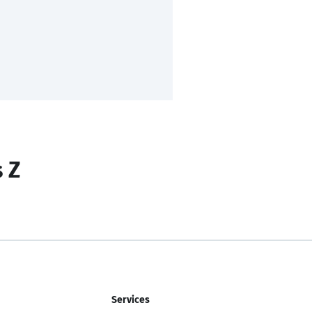
s Z
Services