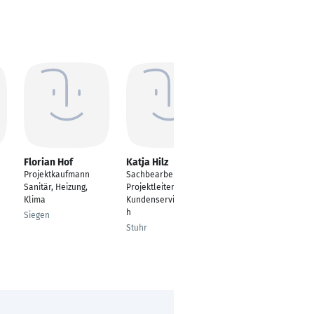
Florian Hof
Katja Hilz
Damla Altuntov
Projektkaufmann
Sachbearbeiterin -
Account Manager -
Sanitär, Heizung,
Projektleiterin im
Inside Sales
Klima
Kundenservicebereic
Ulm
h
Siegen
Stuhr