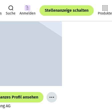
Stellenanzeige schalten
ts
Suche
Anmelden
Produkte
anzes Profil ansehen
ung AG