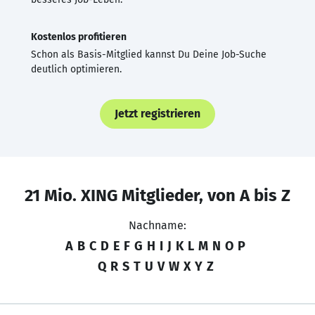
Kostenlos profitieren
Schon als Basis-Mitglied kannst Du Deine Job-Suche
deutlich optimieren.
Jetzt registrieren
21 Mio. XING Mitglieder, von A bis Z
Nachname:
A
B
C
D
E
F
G
H
I
J
K
L
M
N
O
P
Q
R
S
T
U
V
W
X
Y
Z