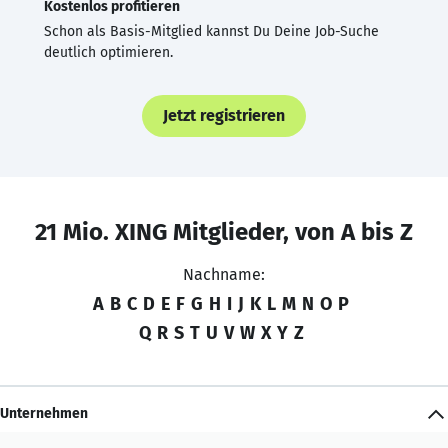
Kostenlos profitieren
Schon als Basis-Mitglied kannst Du Deine Job-Suche
deutlich optimieren.
Jetzt registrieren
21 Mio. XING Mitglieder, von A bis Z
Nachname:
A
B
C
D
E
F
G
H
I
J
K
L
M
N
O
P
Q
R
S
T
U
V
W
X
Y
Z
Unternehmen