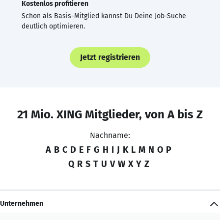
Kostenlos profitieren
Schon als Basis-Mitglied kannst Du Deine Job-Suche
deutlich optimieren.
Jetzt registrieren
21 Mio. XING Mitglieder, von A bis Z
Nachname:
A
B
C
D
E
F
G
H
I
J
K
L
M
N
O
P
Q
R
S
T
U
V
W
X
Y
Z
Unternehmen