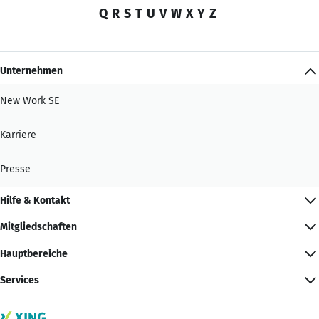
Q
R
S
T
U
V
W
X
Y
Z
Unternehmen
New Work SE
Karriere
Presse
Hilfe & Kontakt
Mitgliedschaften
Hauptbereiche
Services