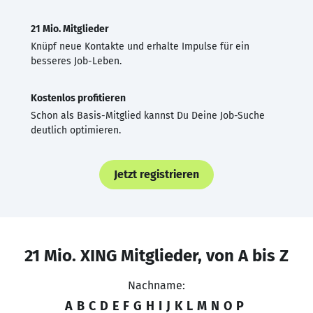
21 Mio. Mitglieder
Knüpf neue Kontakte und erhalte Impulse für ein
besseres Job-Leben.
Kostenlos profitieren
Schon als Basis-Mitglied kannst Du Deine Job-Suche
deutlich optimieren.
Jetzt registrieren
21 Mio. XING Mitglieder, von A bis Z
Nachname:
A
B
C
D
E
F
G
H
I
J
K
L
M
N
O
P