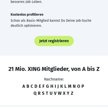
besseres Job-Leben.
Kostenlos profitieren
Schon als Basis-Mitglied kannst Du Deine Job-Suche
deutlich optimieren.
Jetzt registrieren
21 Mio. XING Mitglieder, von A bis Z
Nachname:
A
B
C
D
E
F
G
H
I
J
K
L
M
N
O
P
Q
R
S
T
U
V
W
X
Y
Z