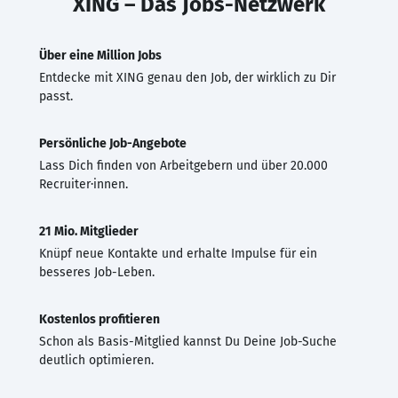
XING – Das Jobs-Netzwerk
Über eine Million Jobs
Entdecke mit XING genau den Job, der wirklich zu Dir
passt.
Persönliche Job-Angebote
Lass Dich finden von Arbeitgebern und über 20.000
Recruiter·innen.
21 Mio. Mitglieder
Knüpf neue Kontakte und erhalte Impulse für ein
besseres Job-Leben.
Kostenlos profitieren
Schon als Basis-Mitglied kannst Du Deine Job-Suche
deutlich optimieren.