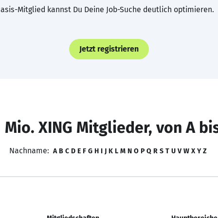
asis-Mitglied kannst Du Deine Job-Suche deutlich optimieren.
Jetzt registrieren
 Mio. XING Mitglieder, von A bi
Nachname:
A
B
C
D
E
F
G
H
I
J
K
L
M
N
O
P
Q
R
S
T
U
V
W
X
Y
Z