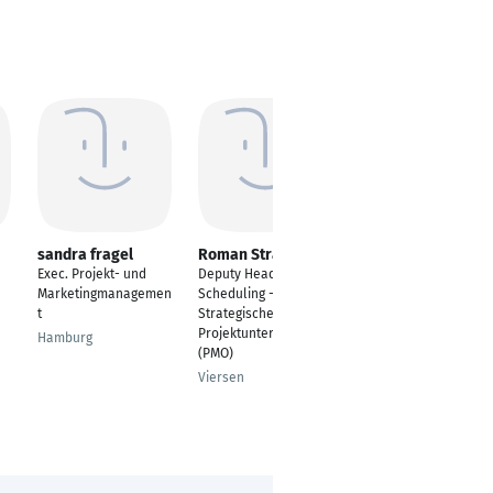
sandra fragel
Roman Strauch
Peter Grunwald
Exec. Projekt- und
Deputy Head of
Product Manager
Marketingmanagemen
Scheduling -
Rosenheim
t
Strategische
Projektunterstützung
Hamburg
(PMO)
Viersen