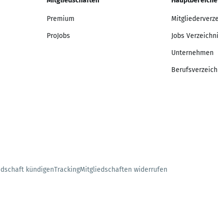
Mitgliedschaften
Hauptbereiche
Premium
Mitgliederverz
ProJobs
Jobs Verzeichn
Unternehmen
Berufsverzeich
edschaft kündigen
Tracking
Mitgliedschaften widerrufen