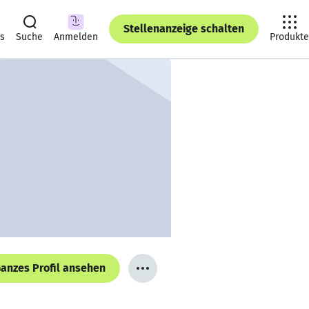
Stellenanzeige schalten
ts
Suche
Anmelden
Produkte
anzes Profil ansehen