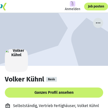
Job posten
Anmelden
Volker Kühnl
Basis
Ganzes Profil ansehen
Selbstständig, Vertrieb Fertighäuser, Volket Kühnl