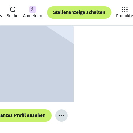
Stellenanzeige schalten
ts
Suche
Anmelden
Produkte
anzes Profil ansehen