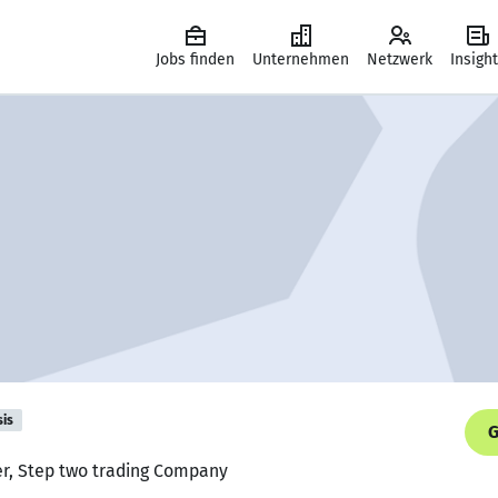
Jobs finden
Unternehmen
Netzwerk
Insigh
sis
G
er, Step two trading Company