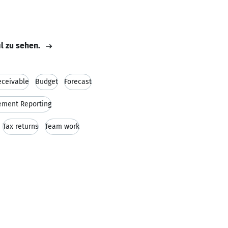
il zu sehen.
eceivable
Budget
Forecast
ment Reporting
Tax returns
Team work