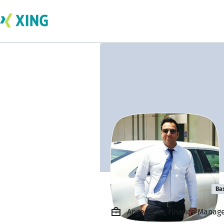
WAQAS RASHID
Ba
Angestellt, Finance Manag