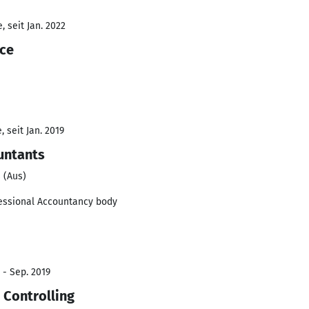
 seit Jan. 2022
nce
 seit Jan. 2019
untants
s (Aus)
fessional Accountancy body
 - Sep. 2019
 Controlling