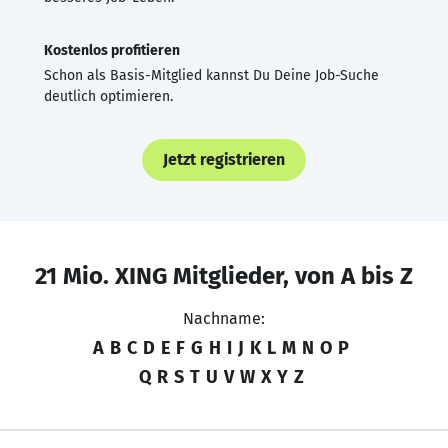
Kostenlos profitieren
Schon als Basis-Mitglied kannst Du Deine Job-Suche
deutlich optimieren.
Jetzt registrieren
21 Mio. XING Mitglieder, von A bis Z
Nachname:
A
B
C
D
E
F
G
H
I
J
K
L
M
N
O
P
Q
R
S
T
U
V
W
X
Y
Z