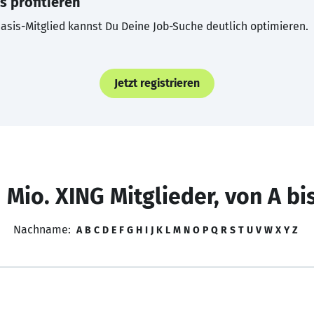
s profitieren
asis-Mitglied kannst Du Deine Job-Suche deutlich optimieren.
Jetzt registrieren
 Mio. XING Mitglieder, von A bi
Nachname:
A
B
C
D
E
F
G
H
I
J
K
L
M
N
O
P
Q
R
S
T
U
V
W
X
Y
Z