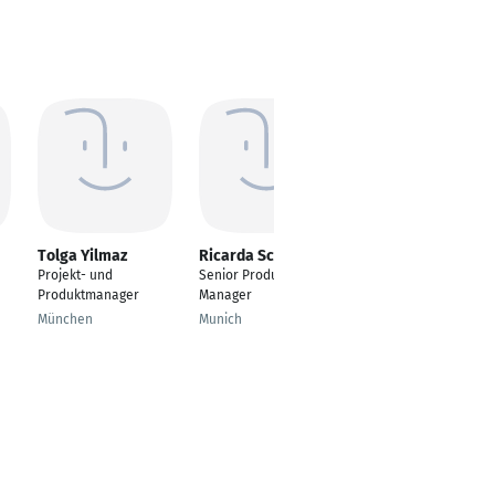
Tolga Yilmaz
Ricarda Schmidt
Susann Loßmann
Projekt- und
Senior Product
Ingenieurin
Produktmanager
Manager
Technischer
Dokumentationsservi
München
Munich
ce
Elsterwerda