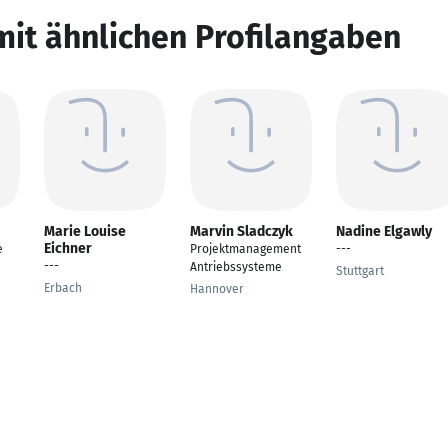
mit ähnlichen Profilangaben
Marie Louise
Marvin Sladczyk
Nadine Elgawly
Eichner
e
Projektmanagement
---
---
Antriebssysteme
Stuttgart
Erbach
Hannover