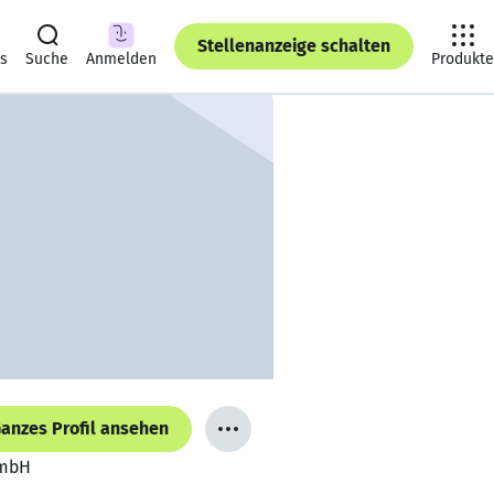
Stellenanzeige schalten
ts
Suche
Anmelden
Produkte
anzes Profil ansehen
GmbH