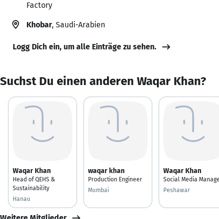
Factory
Khobar
, Saudi-Arabien
Logg Dich ein, um alle Einträge zu sehen.
Suchst Du einen anderen Waqar Khan?
Waqar Khan
waqar khan
Waqar Khan
Head of QEHS &
Production Engineer
Social Media Manag
Sustainability
Mumbai
Peshawar
Hanau
Weitere Mitglieder