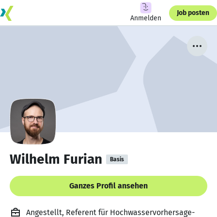
Job posten
Anmelden
Wilhelm Furian
Basis
Ganzes Profil ansehen
Angestellt, Referent für Hochwasservorhersage-