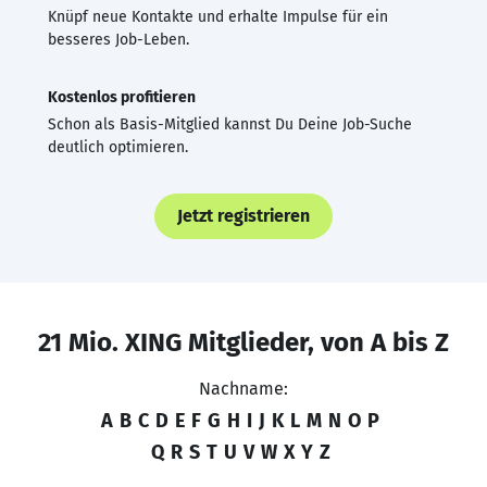
Knüpf neue Kontakte und erhalte Impulse für ein
besseres Job-Leben.
Kostenlos profitieren
Schon als Basis-Mitglied kannst Du Deine Job-Suche
deutlich optimieren.
Jetzt registrieren
21 Mio. XING Mitglieder, von A bis Z
Nachname:
A
B
C
D
E
F
G
H
I
J
K
L
M
N
O
P
Q
R
S
T
U
V
W
X
Y
Z