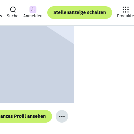
Stellenanzeige schalten
ts
Suche
Anmelden
Produkte
anzes Profil ansehen