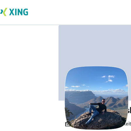
Wolfgang Marows
Angestellt, Einrichtungsle