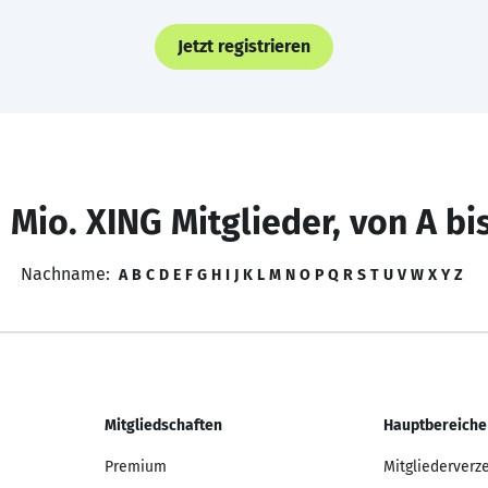
Jetzt registrieren
 Mio. XING Mitglieder, von A bi
Nachname:
A
B
C
D
E
F
G
H
I
J
K
L
M
N
O
P
Q
R
S
T
U
V
W
X
Y
Z
Mitgliedschaften
Hauptbereiche
Premium
Mitgliederverz