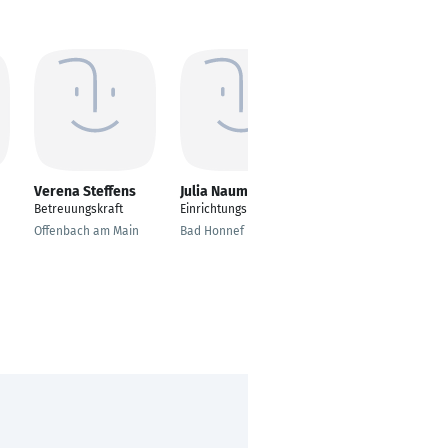
Verena Steffens
Julia Naumann
Marijke Westerath
Betreuungskraft
Einrichtungsleitung
Sozialpädagogin
Offenbach am Main
Bad Honnef
Mönchengladbach