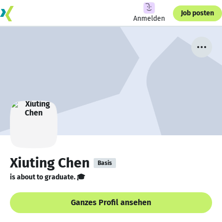
Job posten
Anmelden
Xiuting Chen
Basis
is about to graduate. 🎓
Ganzes Profil ansehen