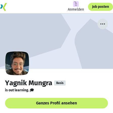
Job posten
Anmelden
Yagnik Mungra
Basis
is out learning. 🎓
Ganzes Profil ansehen