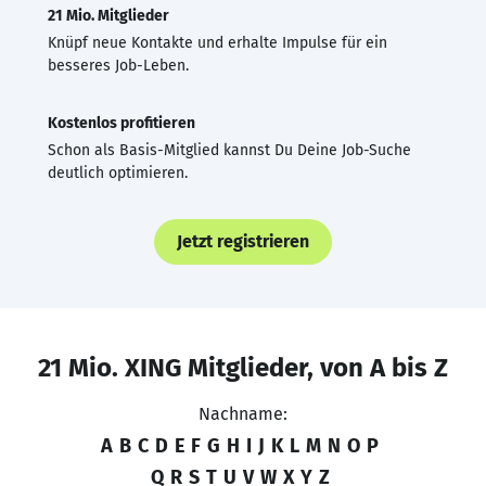
21 Mio. Mitglieder
Knüpf neue Kontakte und erhalte Impulse für ein
besseres Job-Leben.
Kostenlos profitieren
Schon als Basis-Mitglied kannst Du Deine Job-Suche
deutlich optimieren.
Jetzt registrieren
21 Mio. XING Mitglieder, von A bis Z
Nachname:
A
B
C
D
E
F
G
H
I
J
K
L
M
N
O
P
Q
R
S
T
U
V
W
X
Y
Z