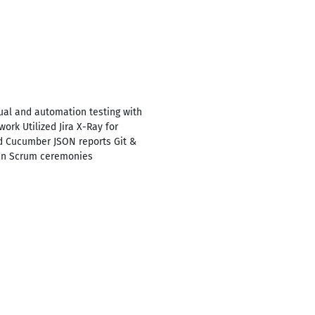
nual and automation testing with
rk Utilized Jira X-Ray for
d Cucumber JSON reports Git &
 in Scrum ceremonies