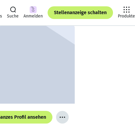
Stellenanzeige schalten
ts
Suche
Anmelden
Produkte
anzes Profil ansehen