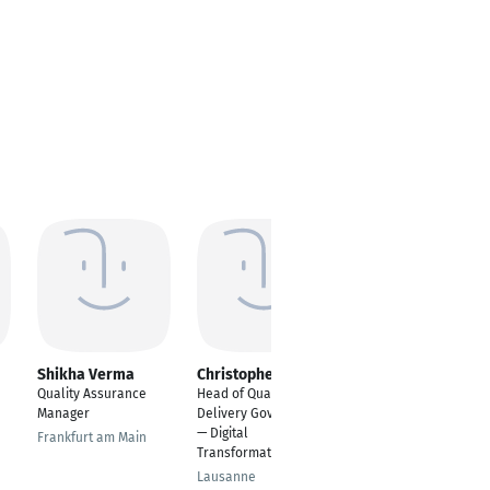
Shikha Verma
Christophe GIORGI
Rasit Sivasli
Quality Assurance
Head of Quality &
Softwaretester
Manager
Delivery Governance
Kaiserslautern
— Digital
Frankfurt am Main
Transformation
Lausanne