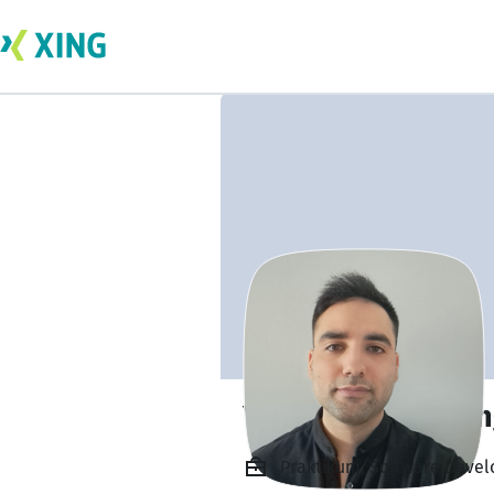
Yakup Alihan Ta
Praktikum, Software Devel