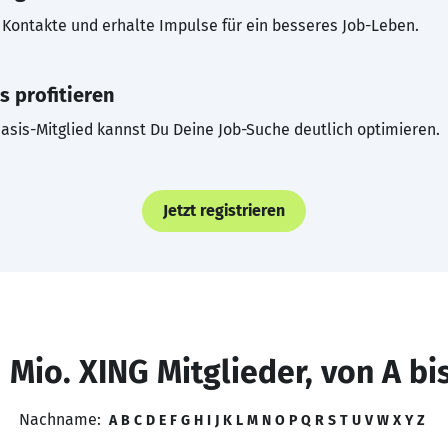
Kontakte und erhalte Impulse für ein besseres Job-Leben.
s profitieren
asis-Mitglied kannst Du Deine Job-Suche deutlich optimieren.
Jetzt registrieren
 Mio. XING Mitglieder, von A bi
Nachname:
A
B
C
D
E
F
G
H
I
J
K
L
M
N
O
P
Q
R
S
T
U
V
W
X
Y
Z