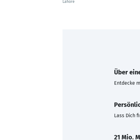
Lahore
Über eine
Entdecke mi
Persönli
Lass Dich f
21 Mio. M