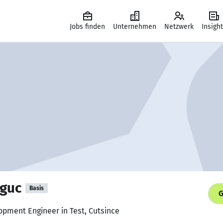
Jobs finden
Unternehmen
Netzwerk
Insigh
mguc
Basis
G
opment Engineer in Test, Cutsince