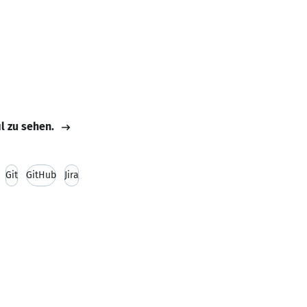
il zu sehen.
Git
GitHub
Jira