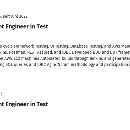
 seit Juni 2022
 Engineer in Test
fe cycle Framework Testing, UI Testing, Database Testing, and APIs Ma
nkins, Postman, REST Assured, and JDBC Developed BDD and DDT framewo
 on AWS EC2 machines Automated builds through Jenkins and generate
zing SQL queries and JDBC Agile/Scrum methodology and participation
23
 Engineer in Test