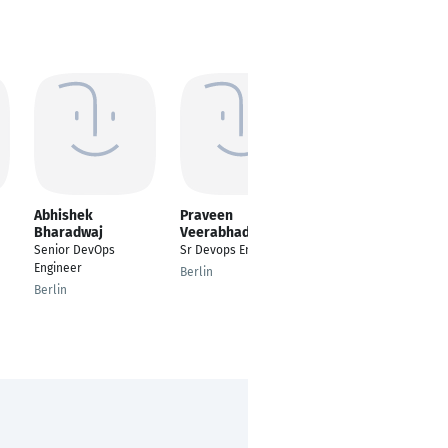
Abhishek
Praveen
Gezim Musliaj
Bharadwaj
Veerabhadrappa
Senior DevOps
Senior DevOps
Sr Devops Engineer
Architect
Engineer
Berlin
Karlsruhe
Berlin