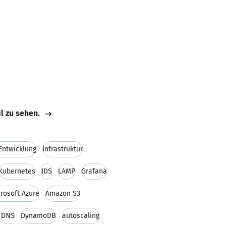
il zu sehen.
 Entwicklung
Infrastruktur
Kubernetes
IDS
LAMP
Grafana
rosoft Azure
Amazon S3
DNS
DynamoDB
autoscaling