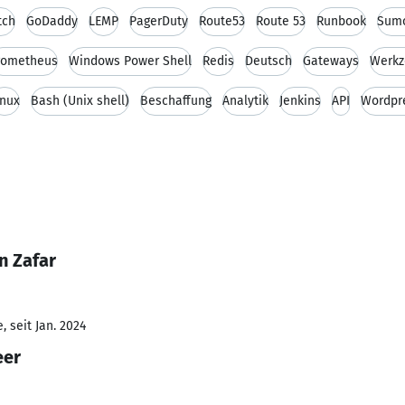
tch
GoDaddy
LEMP
PagerDuty
Route53
Route 53
Runbook
Sumo
rometheus
Windows Power Shell
Redis
Deutsch
Gateways
Werkz
inux
Bash (Unix shell)
Beschaffung
Analytik
Jenkins
API
Wordpr
n Zafar
 seit Jan. 2024
eer