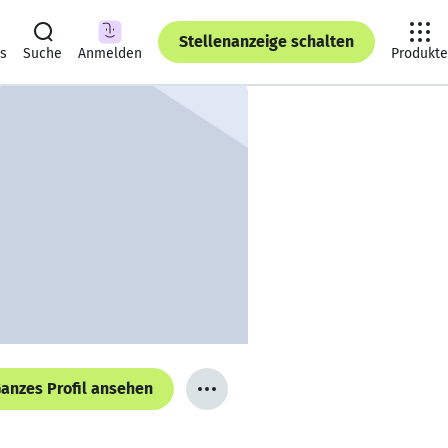
Stellenanzeige schalten
ts
Suche
Anmelden
Produkte
anzes Profil ansehen