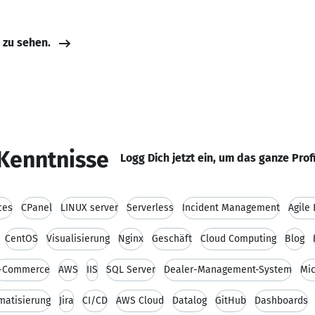
e zu sehen.
Kenntnisse
Logg Dich jetzt ein, um das ganze Prof
ces
CPanel
LINUX server
Serverless
Incident Management
Agile
CentOS
Visualisierung
Nginx
Geschäft
Cloud Computing
Blog
-Commerce
AWS
IIS
SQL Server
Dealer-Management-System
Mic
matisierung
Jira
CI/CD
AWS Cloud
Datalog
GitHub
Dashboards