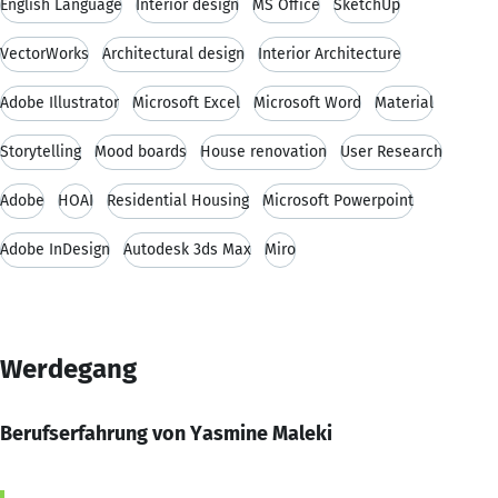
English Language
Interior design
MS Office
SketchUp
VectorWorks
Architectural design
Interior Architecture
Adobe Illustrator
Microsoft Excel
Microsoft Word
Material
Storytelling
Mood boards
House renovation
User Research
Adobe
HOAI
Residential Housing
Microsoft Powerpoint
Adobe InDesign
Autodesk 3ds Max
Miro
Werdegang
Berufserfahrung von Yasmine Maleki