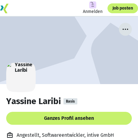
Job posten
Anmelden
Yassine Laribi
Basis
Ganzes Profil ansehen
Angestellt, Softwareentwickler, intive GmbH