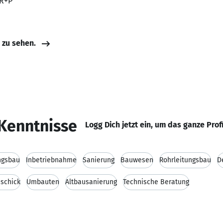
 R+P
e zu sehen.
Kenntnisse
Logg Dich jetzt ein, um das ganze Prof
ngsbau
Inbetriebnahme
Sanierung
Bauwesen
Rohrleitungsbau
D
schick
Umbauten
Altbausanierung
Technische Beratung