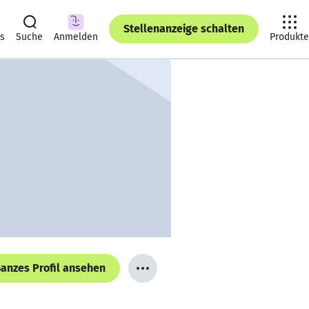
Stellenanzeige schalten
ts
Suche
Anmelden
Produkte
anzes Profil ansehen