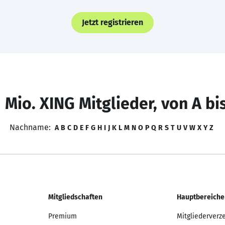
Jetzt registrieren
 Mio. XING Mitglieder, von A bi
Nachname:
A
B
C
D
E
F
G
H
I
J
K
L
M
N
O
P
Q
R
S
T
U
V
W
X
Y
Z
Mitgliedschaften
Hauptbereiche
Premium
Mitgliederverz