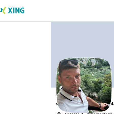
Yauheni Salnikau
sucht ein neues Team-Mitglied