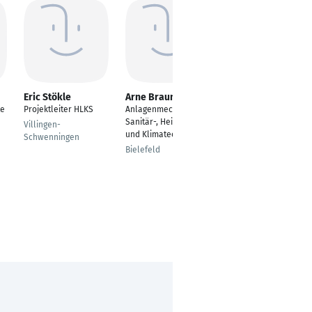
Eric Stökle
Arne Braun
Stefan Brabender
te
Projektleiter HLKS
Anlagenmechaniker
Projektleiter
Sanitär-, Heizungs-
Villingen-
Soingen
und Klimatechnik
Schwenningen
Bielefeld