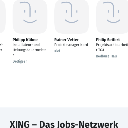
Philipp Kühne
Rainer Vetter
Philip Seifert
K-
Installateur- und
Projektmanager Nord
Projektsachbearbei
er-
Heizungsbauermeiste
r TGA
Kiel
r
Bedburg-Hau
Delligsen
XING – Das Jobs-Netzwerk