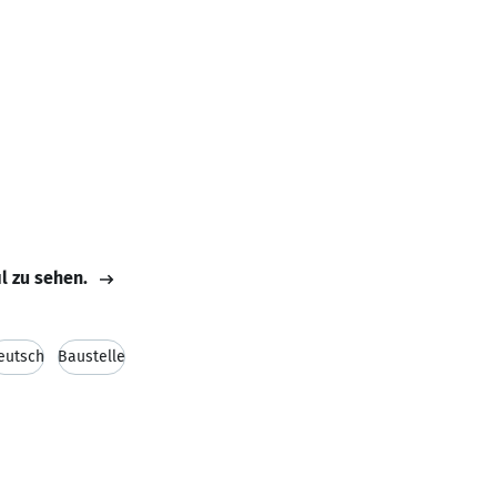
il zu sehen.
eutsch
Baustelle