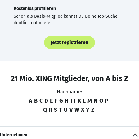
Kostenlos profitieren
Schon als Basis-Mitglied kannst Du Deine Job-Suche
deutlich optimieren.
Jetzt registrieren
21 Mio. XING Mitglieder, von A bis Z
Nachname:
A
B
C
D
E
F
G
H
I
J
K
L
M
N
O
P
Q
R
S
T
U
V
W
X
Y
Z
Unternehmen