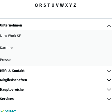
Q
R
S
T
U
V
W
X
Y
Z
Unternehmen
New Work SE
Karriere
Presse
Hilfe & Kontakt
Mitgliedschaften
Hauptbereiche
Services