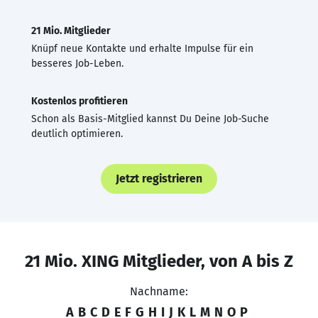
21 Mio. Mitglieder
Knüpf neue Kontakte und erhalte Impulse für ein
besseres Job-Leben.
Kostenlos profitieren
Schon als Basis-Mitglied kannst Du Deine Job-Suche
deutlich optimieren.
Jetzt registrieren
21 Mio. XING Mitglieder, von A bis Z
Nachname:
A
B
C
D
E
F
G
H
I
J
K
L
M
N
O
P