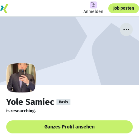
Job posten
Anmelden
Yole Samiec
Basis
is researching.
Ganzes Profil ansehen