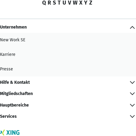
Q
R
S
T
U
V
W
X
Y
Z
Unternehmen
New Work SE
Karriere
Presse
Hilfe & Kontakt
Mitgliedschaften
Hauptbereiche
Services