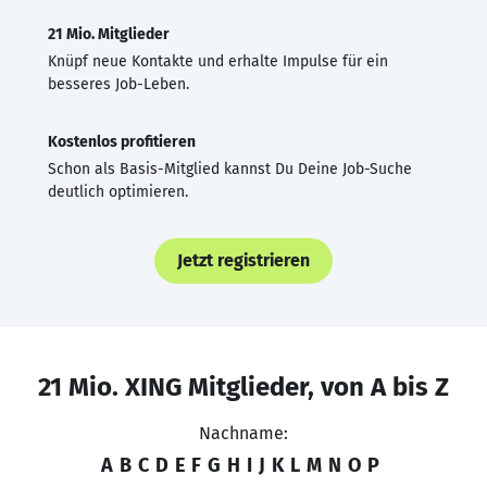
21 Mio. Mitglieder
Knüpf neue Kontakte und erhalte Impulse für ein
besseres Job-Leben.
Kostenlos profitieren
Schon als Basis-Mitglied kannst Du Deine Job-Suche
deutlich optimieren.
Jetzt registrieren
21 Mio. XING Mitglieder, von A bis Z
Nachname:
A
B
C
D
E
F
G
H
I
J
K
L
M
N
O
P