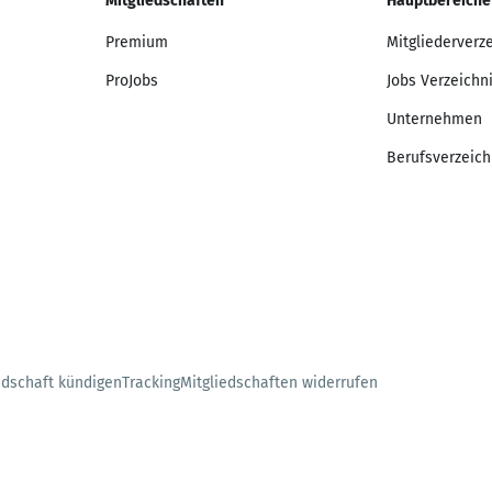
Mitgliedschaften
Hauptbereiche
Premium
Mitgliederverz
ProJobs
Jobs Verzeichn
Unternehmen
Berufsverzeich
edschaft kündigen
Tracking
Mitgliedschaften widerrufen