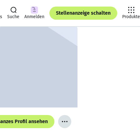
Stellenanzeige schalten
ts
Suche
Anmelden
Produkte
anzes Profil ansehen