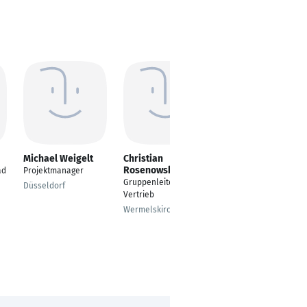
Michael Weigelt
Christian
Alexandra
Rosenowski
Wagenblaß
ad
Projektmanager
Gruppenleiter
Duale Studentin
Düsseldorf
Vertrieb
Wuppertal
Wermelskirchen