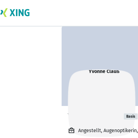
Yvonne Clauß
Basis
Angestellt, Augenoptikeri