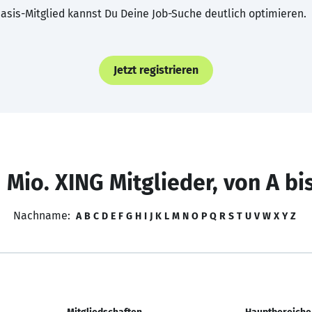
asis-Mitglied kannst Du Deine Job-Suche deutlich optimieren.
Jetzt registrieren
 Mio. XING Mitglieder, von A bi
Nachname:
A
B
C
D
E
F
G
H
I
J
K
L
M
N
O
P
Q
R
S
T
U
V
W
X
Y
Z