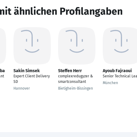
mit ähnlichen Profilangaben
mba
Sakin Simsek
Steffen Herr
Ayoub Fajraoui
ant
Expert Client Delivery
complexredugyzer &
Senior Technical Le
SD
smartconsultant
München
Hannover
Bietigheim-Bissingen